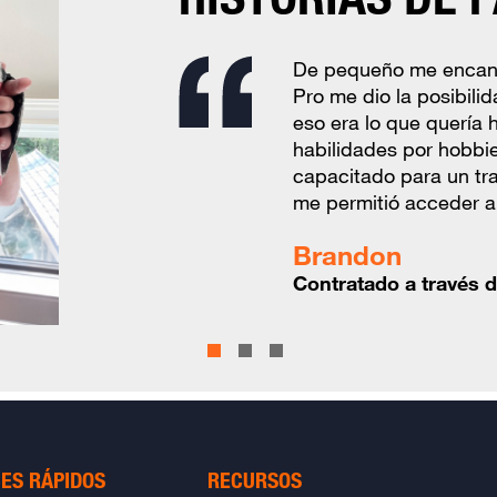
Aplicaré la informació
De pequeño me encanta
Pienso utilizar la Red 
de Path to Pro durante
Pro me dio la posibili
me enviaron correos el
utilizando la red Path
eso era lo que quería 
realmente funciona. Se
expandir mi oficio y 
habilidades por hobbie
que busca trabajo. Me
su potencial. ​
capacitado para un tr
recibí. Es fácil conseg
me permitió acceder a 
nuevo oficio o habilida
Natalia
Brandon
Andrew
Participante en el pr
Contratado a través d
Participante de la re
Path To Pro
ES RÁPIDOS
RECURSOS