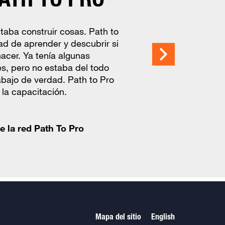
n y las herramientas que obtuve
ba construir cosas. Path to
Path to Pro en el futuro porque
 mi carrera. Pienso seguir
dad de aprender y descubrir si
ectrónicos dos veces, así que
 to Pro para que me ayude a
hacer. Ya tenía algunas
 lo recomendaría a alguien
mi compañía hasta el máximo de
s, pero no estaba del todo
 gustó la experiencia que
abajo de verdad. Path to Pro
uir un trabajo o aprender un
la capacitación.
d.
ograma y la red de habilidades
e la red Path To Pro
d Path To Pro
Mapa del sitio
English