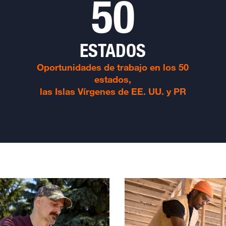
50
ESTADOS
Oportunidades de trabajo en los 50
estados,
las Islas Vírgenes de EE. UU. y PR